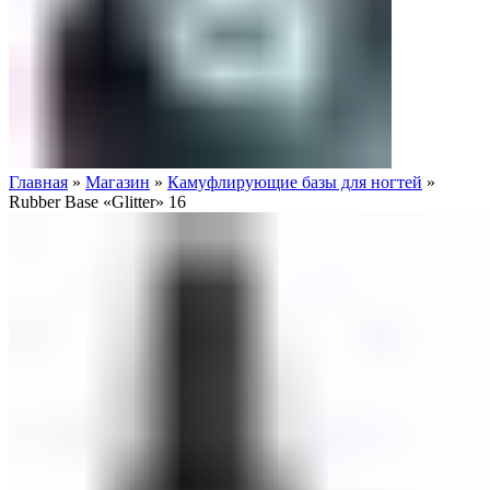
Главная
»
Магазин
»
Камуфлирующие базы для ногтей
»
Rubber Base «Glitter» 16