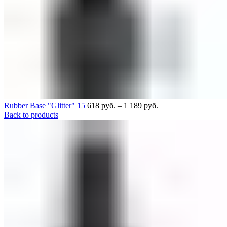
Rubber Base "Glitter" 15
618
руб.
–
1 189
руб.
Back to products