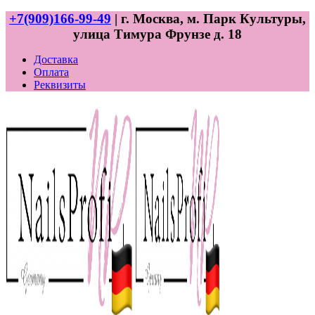
+7(909)166-99-49
| г. Москва, м. Парк Культуры,
улица Тимура Фрунзе д. 18
Доставка
Оплата
Реквизиты