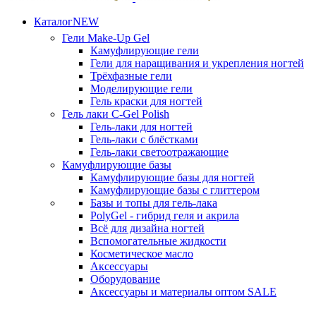
Каталог
NEW
Гели
Make-Up Gel
Камуфлирующие гели
Гели для наращивания и укрепления ногтей
Трёхфазные гели
Моделирующие гели
Гель краски для ногтей
Гель лаки
C-Gel Polish
Гель-лаки для ногтей
Гель-лаки с блёстками
Гель-лаки светоотражающие
Камуфлирующие базы
Камуфлирующие базы для ногтей
Камуфлирующие базы с глиттером
Базы и топы для гель-лака
PolyGel - гибрид геля и акрила
Всё для дизайна ногтей
Вспомогательные жидкости
Косметическое масло
Аксессуары
Оборудование
Аксессуары и материалы оптом
SALE