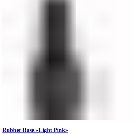
Rubber Base «Light Pink»