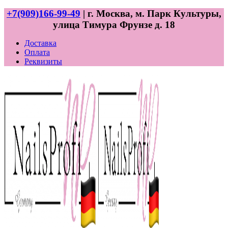
+7(909)166-99-49
| г. Москва, м. Парк Культуры,
улица Тимура Фрунзе д. 18
Доставка
Оплата
Реквизиты