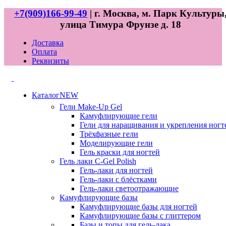
+7(909)166-99-49
| г. Москва, м. Парк Культуры
улица Тимура Фрунзе д. 18
Доставка
Оплата
Реквизиты
Каталог
NEW
Гели
Make-Up Gel
Камуфлирующие гели
Гели для наращивания и укрепления ногт
Трёхфазные гели
Моделирующие гели
Гель краски для ногтей
Гель лаки
C-Gel Polish
Гель-лаки для ногтей
Гель-лаки с блёстками
Гель-лаки светоотражающие
Камуфлирующие базы
Камуфлирующие базы для ногтей
Камуфлирующие базы с глиттером
Базы и топы для гель-лака