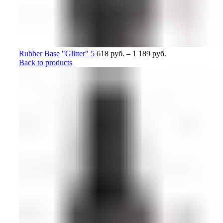
Rubber Base "Glitter" 5
618
руб.
–
1 189
руб.
Back to products