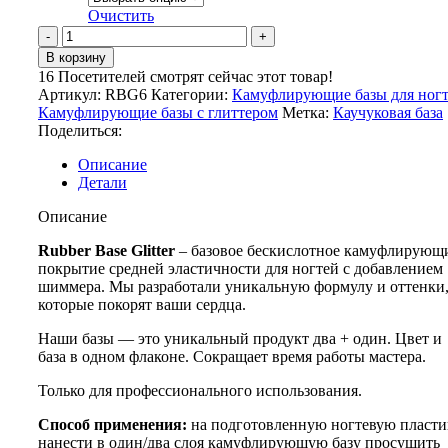
Очистить
Количество
товара
В корзину
Rubber
16
Посетителей смотрят сейчас этот товар!
Base
Артикул:
RBG6
Категории:
Камуфлирующие базы для ног
"Glitter"
Камуфлирующие базы с глиттером
Метка:
Каучуковая база
6
Поделиться:
Описание
Детали
Описание
Rubber Base Glitter
– базовое бескислотное камуфлирующ
покрытие средней эластичности для ногтей с добавлением
шиммера. Мы разработали уникальную формулу и оттенки
которые покорят ваши сердца.
Наши базы — это уникальный продукт два + один. Цвет и
база в одном флаконе. Сокращает время работы мастера.
Только для профессионального использования.
Способ применения:
на подготовленную ногтевую пласт
нанести в один/два слоя камуфлирующую базу просушить