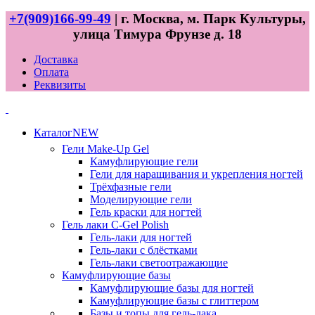
+7(909)166-99-49
| г. Москва, м. Парк Культуры,
улица Тимура Фрунзе д. 18
Доставка
Оплата
Реквизиты
Каталог
NEW
Гели
Make-Up Gel
Камуфлирующие гели
Гели для наращивания и укрепления ногтей
Трёхфазные гели
Моделирующие гели
Гель краски для ногтей
Гель лаки
C-Gel Polish
Гель-лаки для ногтей
Гель-лаки с блёстками
Гель-лаки светоотражающие
Камуфлирующие базы
Камуфлирующие базы для ногтей
Камуфлирующие базы с глиттером
Базы и топы для гель-лака