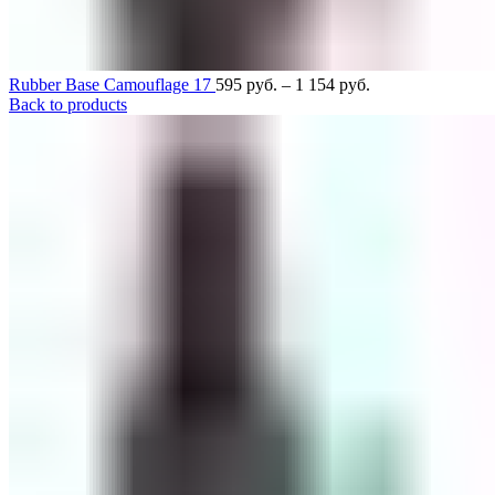
Rubber Base Camouflage 17
595
руб.
–
1 154
руб.
Back to products