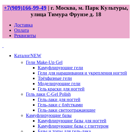
+7(909)166-99-49
| г. Москва, м. Парк Культуры,
улица Тимура Фрунзе д. 18
Доставка
Оплата
Реквизиты
Каталог
NEW
Гели
Make-Up Gel
Камуфлирующие гели
Гели для наращивания и укрепления ногтей
Трёхфазные гели
Моделирующие гели
Гель краски для ногтей
Гель лаки
C-Gel Polish
Гель-лаки для ногтей
Гель-лаки с блёстками
Гель-лаки светоотражающие
Камуфлирующие базы
Камуфлирующие базы для ногтей
Камуфлирующие базы с глиттером
Базы и топы для гель-лака