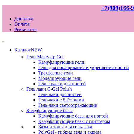
+7(909)166-9
Доставка
Оплата
Реквизиты
Каталог
NEW
Гели
Make-Up Gel
Камуфлирующие гели
Гели для наращивания и укрепления ногтей
Трёхфазные гели
Моделирующие гели
Гель краски для ногтей
Гель лаки
C-Gel Polish
Гель-лаки для ногтей
Гель-лаки с блёстками
Гель-лаки светоотражающие
Камуфлирующие базы
Камуфлирующие базы для ногтей
Камуфлирующие базы с глиттером
Базы и топы для гель-лака
PolyGel - гибрид геля и акрила