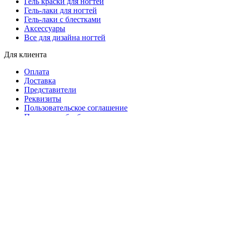
Гель краски для ногтей
Гель-лаки для ногтей
Гель-лаки с блестками
Аксессуары
Все для дизайна ногтей
Для клиента
Оплата
Доставка
Представители
Реквизиты
Пользовательское соглашение
Политики обработки персональных данных
Политика безопасности платежей
Статьи про маникюр
2019 - 2026 - Все права защищены.
Search
Каталог
NEW
Аксессуары и оборудование
market.nailsprofi.com
О нас
Представители