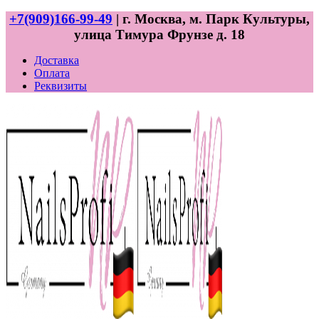
+7(909)166-99-49
| г. Москва, м. Парк Культуры,
улица Тимура Фрунзе д. 18
Доставка
Оплата
Реквизиты