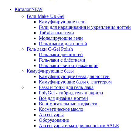
Каталог
NEW
Гели
Make-Up Gel
Камуфлирующие гели
Гели для наращивания и укрепления ногтей
Трёхфазные гели
Моделирующие гели
Гель краски для ногтей
Гель лаки
C-Gel Polish
Гель-лаки для ногтей
Гель-лаки с блёстками
Гель-лаки светоотражающие
Камуфлирующие базы
Камуфлирующие базы для ногтей
Камуфлирующие базы с глиттером
Базы и топы для гель-лака
PolyGel - гибрид геля и акрила
Всё для дизайна ногтей
Вспомогательные жидкости
Косметическое масло
Аксессуары
Оборудование
Аксессуары и материалы оптом
SALE