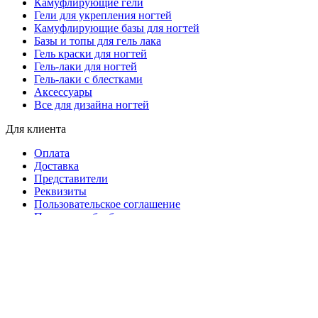
Камуфлирующие гели
Гели для укрепления ногтей
Камуфлирующие базы для ногтей
Базы и топы для гель лака
Гель краски для ногтей
Гель-лаки для ногтей
Гель-лаки с блестками
Аксессуары
Все для дизайна ногтей
Для клиента
Оплата
Доставка
Представители
Реквизиты
Пользовательское соглашение
Политики обработки персональных данных
Политика безопасности платежей
Статьи про маникюр
2019 - 2026 - Все права защищены.
Search