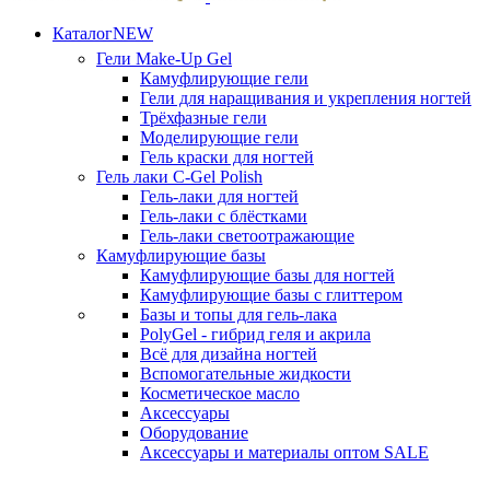
Каталог
NEW
Гели
Make-Up Gel
Камуфлирующие гели
Гели для наращивания и укрепления ногтей
Трёхфазные гели
Моделирующие гели
Гель краски для ногтей
Гель лаки
C-Gel Polish
Гель-лаки для ногтей
Гель-лаки с блёстками
Гель-лаки светоотражающие
Камуфлирующие базы
Камуфлирующие базы для ногтей
Камуфлирующие базы с глиттером
Базы и топы для гель-лака
PolyGel - гибрид геля и акрила
Всё для дизайна ногтей
Вспомогательные жидкости
Косметическое масло
Аксессуары
Оборудование
Аксессуары и материалы оптом
SALE