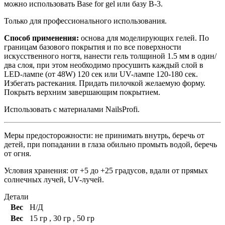
можно использовать Base for gel или базу В-3.
Только для профессионального использования.
Способ применения:
основа для моделирующих гелей. По
границам базового покрытия и по все поверхности
искусственного ногтя, нанести гель толщиной 1.5 мм в один/
два слоя, при этом необходимо просушить каждый слой в
LED-лампе (от 48W) 120 сек или UV-лампе 120-180 сек.
Избегать растекания. Придать пилочкой желаемую форму.
Покрыть верхним завершающим покрытием.
Использовать с материалами NailsProfi.
Меры предосторожности: не принимать внутрь, беречь от
детей, при попадании в глаза обильно промыть водой, беречь
от огня.
Условия хранения: от +5 до +25 градусов, вдали от прямых
солнечных лучей, UV-лучей.
Детали
Вес
Н/Д
Вес
15 гр
,
30 гр
,
50 гр