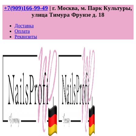
+7(909)166-99-49
| г. Москва, м. Парк Культуры,
улица Тимура Фрунзе д. 18
Доставка
Оплата
Реквизиты