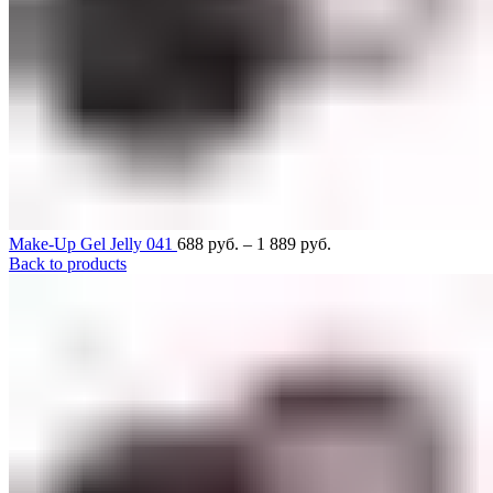
Make-Up Gel Jelly 041
688
руб.
–
1 889
руб.
Back to products