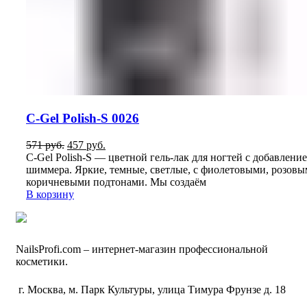
C-Gel Polish-S 0026
Первоначальная
Текущая
571
руб.
457
руб.
цена
цена:
C-Gel Polish-S — цветной гель-лак для ногтей с добавлени
составляла
457
шиммера. Яркие, темные, светлые, с фиолетовыми, розовы
571
руб..
коричневыми подтонами. Мы создаём
руб..
В корзину
NailsРrofi.com – интернет-магазин профессиональной
косметики.
г. Москва, м. Парк Культуры, улица Тимура Фрунзе д. 18