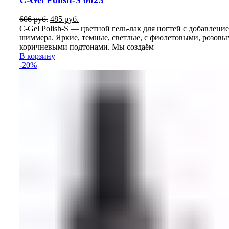
Первоначальная
Текущая
606
руб.
485
руб.
цена
цена:
C-Gel Polish-S — цветной гель-лак для ногтей с добавлени
составляла
485
шиммера. Яркие, темные, светлые, с фиолетовыми, розовы
606
руб..
коричневыми подтонами. Мы создаём
руб..
В корзину
-20%