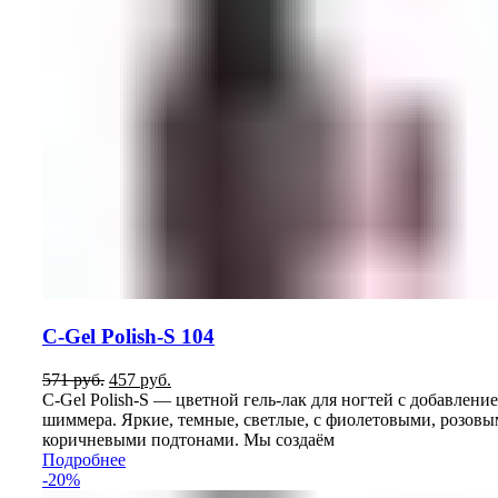
C-Gel Polish-S 104
Первоначальная
Текущая
571
руб.
457
руб.
цена
цена:
C-Gel Polish-S — цветной гель-лак для ногтей с добавлени
составляла
457
шиммера. Яркие, темные, светлые, с фиолетовыми, розовы
571
руб..
коричневыми подтонами. Мы создаём
руб..
Подробнее
-20%