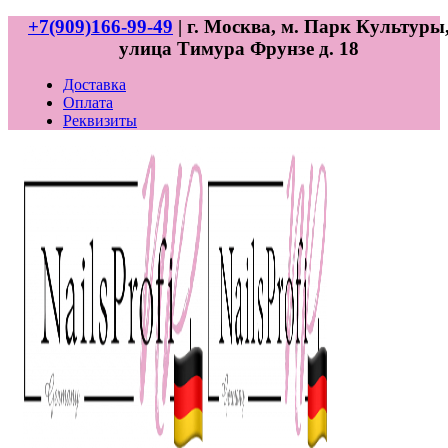
+7(909)166-99-49
| г. Москва, м. Парк Культуры
улица Тимура Фрунзе д. 18
Доставка
Оплата
Реквизиты