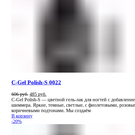
C-Gel Polish-S 0022
Первоначальная
Текущая
606
руб.
485
руб.
цена
цена:
C-Gel Polish-S — цветной гель-лак для ногтей с добавлени
составляла
485
шиммера. Яркие, темные, светлые, с фиолетовыми, розовы
606
руб..
коричневыми подтонами. Мы создаём
руб..
В корзину
-20%