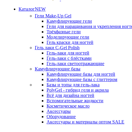
Каталог
NEW
Гели
Make-Up Gel
Камуфлирующие гели
Гели для наращивания и укрепления ногт
Трёхфазные гели
Моделирующие гели
Гель краски для ногтей
Гель лаки
C-Gel Polish
Гель-лаки для ногтей
Гель-лаки с блёстками
Гель-лаки светоотражающие
Камуфлирующие базы
Камуфлирующие базы для ногтей
Камуфлирующие базы с глиттером
Базы и топы для гель-лака
PolyGel - гибрид геля и акрила
Всё для дизайна ногтей
Вспомогательные жидкости
Косметическое масло
Аксессуары
Оборудование
Аксессуары и материалы оптом
SALE