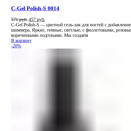
C-Gel Polish-S 0014
Первоначальная
Текущая
571
руб.
457
руб.
цена
цена:
C-Gel Polish-S — цветной гель-лак для ногтей с добавлени
составляла
457
шиммера. Яркие, темные, светлые, с фиолетовыми, розовы
571
руб..
коричневыми подтонами. Мы создаём
руб..
В корзину
-20%