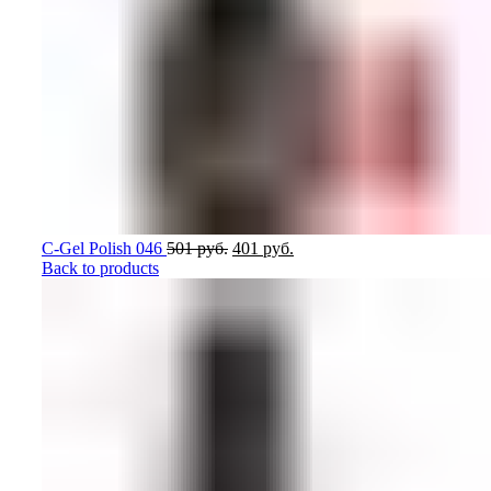
Первоначальная
Текущая
C-Gel Polish 046
501
руб.
401
руб.
цена
цена:
Back to products
составляла
401
501
руб..
руб..