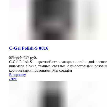
C-Gel Polish-S 0016
Первоначальная
Текущая
571
руб.
457
руб.
цена
цена:
C-Gel Polish-S — цветной гель-лак для ногтей с добавлени
составляла
457
шиммера. Яркие, темные, светлые, с фиолетовыми, розовы
571
руб..
коричневыми подтонами. Мы создаём
руб..
В корзину
-20%