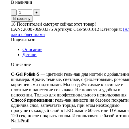
В наличии
составляла
457
571
руб..
Количество
руб..
товара
В корзину
C-
18
Посетителей смотрят сейчас этот товар!
Gel
EAN:
2000706903375
Артикул:
CGPS001012
Категория:
Гел
Polish-
лаки с блестками
S
Поделиться:
0010
Описание
Детали
Описание
C-Gel Polish-S
— цветной гель-лак для ногтей с добавлени
шиммера. Яркие, темные, светлые, с фиолетовыми, розовы
коричневыми подтонами. Мы создаём самые красивые и
плотные в нанесение гель лаки. Не полосят и удобны в
нанесении. Только для профессионального использования.
Способ применения:
гель-лак нанести на базовое покрыти
один/два слоя, запечатать торцы, при этом необходимо
просушить каждый слой в LED-лампе 60 сек или UV-ламп
120 сек, после покрыть топом. Использовать с базой и топ
NailsProfi.