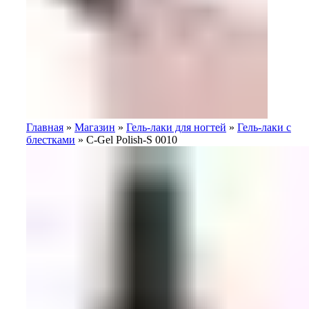
Главная
»
Магазин
»
Гель-лаки для ногтей
»
Гель-лаки с
блестками
»
C-Gel Polish-S 0010