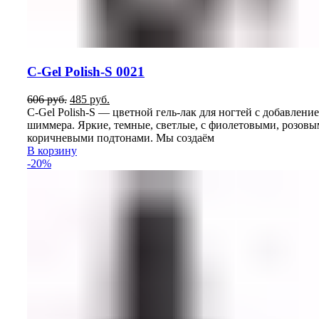
C-Gel Polish-S 0021
Первоначальная
Текущая
606
руб.
485
руб.
цена
цена:
C-Gel Polish-S — цветной гель-лак для ногтей с добавлени
составляла
485
шиммера. Яркие, темные, светлые, с фиолетовыми, розовы
606
руб..
коричневыми подтонами. Мы создаём
руб..
В корзину
-20%