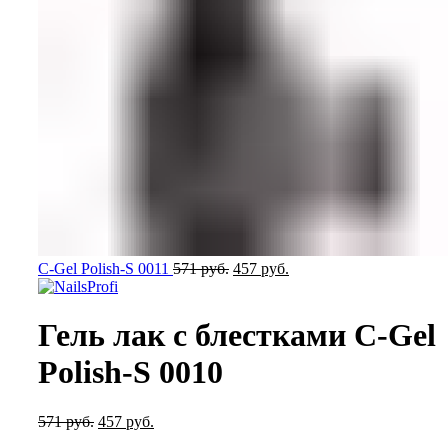
Первоначальная
Текущая
C-Gel Polish-S 0011
571
руб.
457
руб.
цена
цена:
составляла
457
571
руб..
Гель лак с блестками C-Gel
руб..
Polish-S 0010
Первоначальная
Текущая
571
руб.
457
руб.
цена
цена: