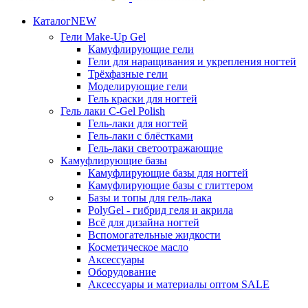
Каталог
NEW
Гели
Make-Up Gel
Камуфлирующие гели
Гели для наращивания и укрепления ногтей
Трёхфазные гели
Моделирующие гели
Гель краски для ногтей
Гель лаки
C-Gel Polish
Гель-лаки для ногтей
Гель-лаки с блёстками
Гель-лаки светоотражающие
Камуфлирующие базы
Камуфлирующие базы для ногтей
Камуфлирующие базы с глиттером
Базы и топы для гель-лака
PolyGel - гибрид геля и акрила
Всё для дизайна ногтей
Вспомогательные жидкости
Косметическое масло
Аксессуары
Оборудование
Аксессуары и материалы оптом
SALE