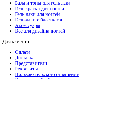
Базы и топы для гель лака
Гель краски для ногтей
Гель-лаки для ногтей
Гель-лаки с блестками
Аксессуары
Все для дизайна ногтей
Для клиента
Оплата
Доставка
Представители
Реквизиты
Пользовательское соглашение
Политики обработки персональных данных
Политика безопасности платежей
Статьи про маникюр
2019 - 2026 - Все права защищены.
Search
Каталог
NEW
Аксессуары и оборудование
market.nailsprofi.com
О нас