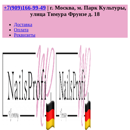
+7(909)166-99-49
| г. Москва, м. Парк Культуры,
улица Тимура Фрунзе д. 18
Доставка
Оплата
Реквизиты