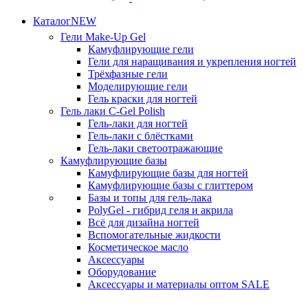
Каталог
NEW
Гели
Make-Up Gel
Камуфлирующие гели
Гели для наращивания и укрепления ногтей
Трёхфазные гели
Моделирующие гели
Гель краски для ногтей
Гель лаки
C-Gel Polish
Гель-лаки для ногтей
Гель-лаки с блёстками
Гель-лаки светоотражающие
Камуфлирующие базы
Камуфлирующие базы для ногтей
Камуфлирующие базы с глиттером
Базы и топы для гель-лака
PolyGel - гибрид геля и акрила
Всё для дизайна ногтей
Вспомогательные жидкости
Косметическое масло
Аксессуары
Оборудование
Аксессуары и материалы оптом
SALE