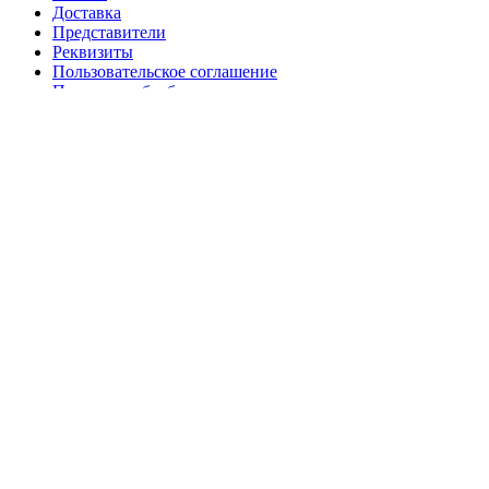
Доставка
Представители
Реквизиты
Пользовательское соглашение
Политики обработки персональных данных
Политика безопасности платежей
Статьи про маникюр
2019 - 2026 - Все права защищены.
Search
Каталог
NEW
Аксессуары и оборудование
market.nailsprofi.com
О нас
Представители
Сотрудничество
Контакты
Корзина
Закрыть