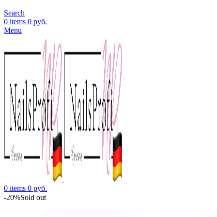
Search
0
items
0
руб.
Menu
0
items
0
руб.
-20%
Sold out