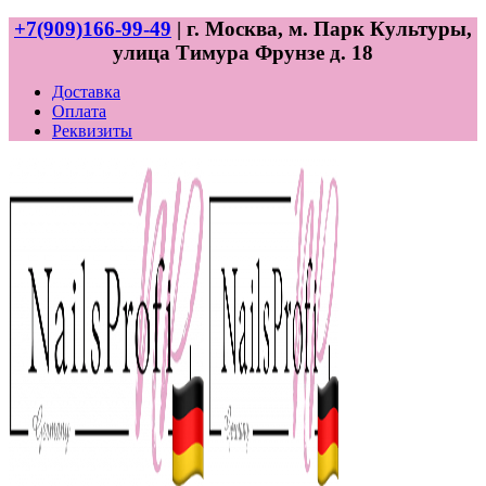
+7(909)166-99-49
| г. Москва, м. Парк Культуры,
улица Тимура Фрунзе д. 18
Доставка
Оплата
Реквизиты