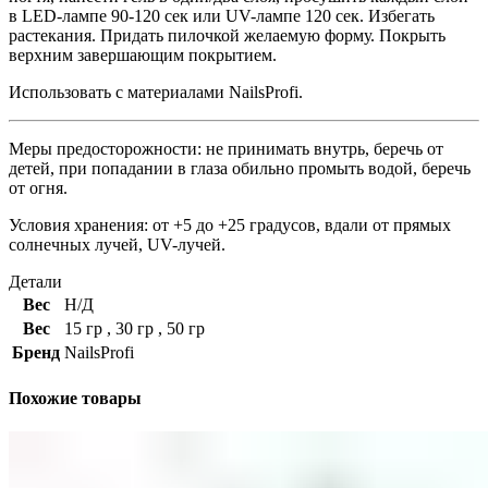
в LED-лампе 90-120 сек или UV-лампе 120 сек. Избегать
растекания. Придать пилочкой желаемую форму. Покрыть
верхним завершающим покрытием.
Использовать с материалами NailsProfi.
Меры предосторожности: не принимать внутрь, беречь от
детей, при попадании в глаза обильно промыть водой, беречь
от огня.
Условия хранения: от +5 до +25 градусов, вдали от прямых
солнечных лучей, UV-лучей.
Детали
Вес
Н/Д
Вес
15 гр
,
30 гр
,
50 гр
Бренд
NailsProfi
Похожие товары