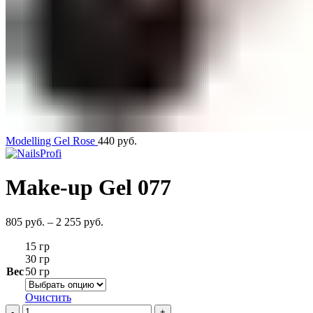
Modelling Gel Rose
440
руб.
Make-up Gel 077
805
руб.
–
2 255
руб.
15 гр
30 гр
Вес
50 гр
Очистить
Количество