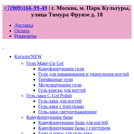
+7(909)166-99-49
| г. Москва, м. Парк Культуры,
улица Тимура Фрунзе д. 18
Доставка
Оплата
Реквизиты
Каталог
NEW
Гели
Make-Up Gel
Камуфлирующие гели
Гели для наращивания и укрепления ногтей
Трёхфазные гели
Моделирующие гели
Гель краски для ногтей
Гель лаки
C-Gel Polish
Гель-лаки для ногтей
Гель-лаки с блёстками
Гель-лаки светоотражающие
Камуфлирующие базы
Камуфлирующие базы для ногтей
Камуфлирующие базы с глиттером
Базы и топы для гель-лака