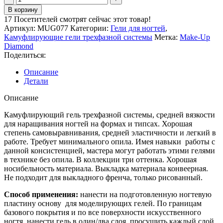
товара
В корзину
Make-
17
Посетителей смотрят сейчас этот товар!
up
Артикул:
MUG077
Категории:
Гели для ногтей
,
Gel
Камуфлирующие гели трехфазной системы
Метка:
Make-Up
077
Diamond
Поделиться:
Описание
Детали
Описание
Камуфлирующий гель трехфазной системы, средней вязкости
для наращивания ногтей на формах и типсах. Хорошая
степень самовыравнивания, средней эластичности и легкий в
работе. Требует минимального опила. Имея навыки
работы с
данной консистенцией, мастера могут работать этими гелями
в технике без опила. В коллекции три оттенка. Хорошая
носибельность материала. Выкладка материала конвеерная.
Не подходит для выкладного френча, только рисованный.
Способ применения:
нанести на подготовленную ногтевую
пластину основу для моделирующих гелей. По границам
базового покрытия и по все поверхности искусственного
ногтя, нанести гель в один/два слоя, просушить каждый слой