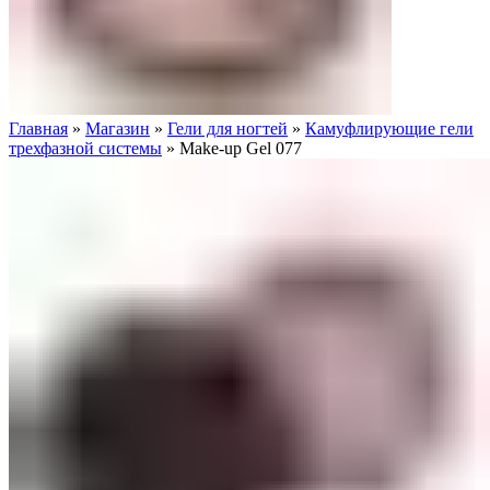
Главная
»
Магазин
»
Гели для ногтей
»
Камуфлирующие гели
трехфазной системы
»
Make-up Gel 077