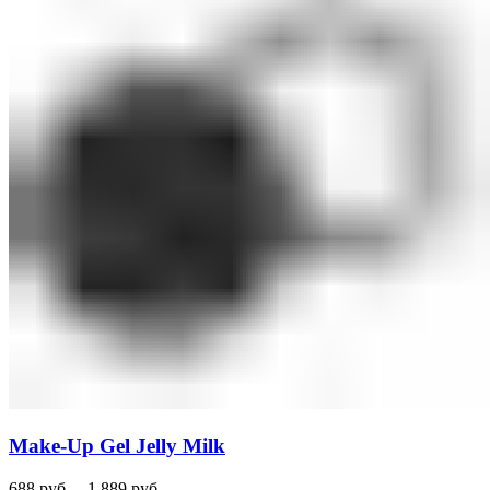
Make-Up Gel Jelly Milk
688
руб.
–
1 889
руб.