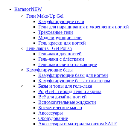
Каталог
NEW
Гели
Make-Up Gel
Камуфлирующие гели
Гели для наращивания и укрепления ногтей
Трёхфазные гели
Моделирующие гели
Гель краски для ногтей
Гель лаки
C-Gel Polish
Гель-лаки для ногтей
Гель-лаки с блёстками
Гель-лаки светоотражающие
Камуфлирующие базы
Камуфлирующие базы для ногтей
Камуфлирующие базы с глиттером
Базы и топы для гель-лака
PolyGel - гибрид геля и акрила
Всё для дизайна ногтей
Вспомогательные жидкости
Косметическое масло
Аксессуары
Оборудование
Аксессуары и материалы оптом
SALE