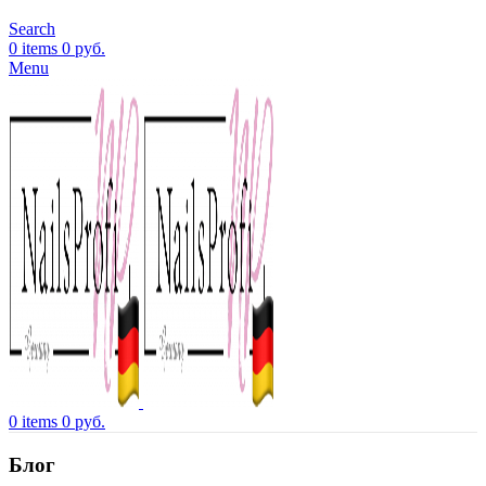
Search
0
items
0
руб.
Menu
0
items
0
руб.
Блог