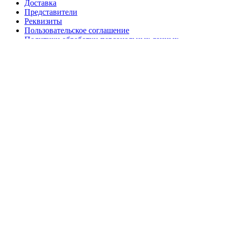
Доставка
Представители
Реквизиты
Пользовательское соглашение
Политики обработки персональных данных
Политика безопасности платежей
Статьи про маникюр
2019 - 2026 - Все права защищены.
Search
Каталог
NEW
Аксессуары и оборудование
market.nailsprofi.com
О нас
Представители
Сотрудничество
Контакты
Корзина
Закрыть