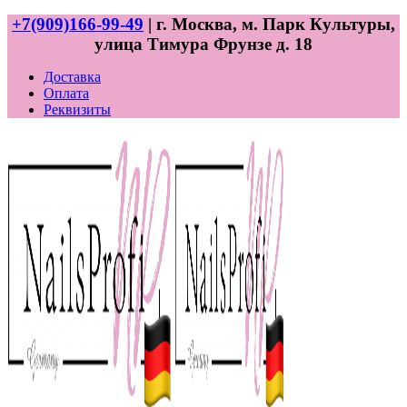
+7(909)166-99-49
| г. Москва, м. Парк Культуры,
улица Тимура Фрунзе д. 18
Доставка
Оплата
Реквизиты